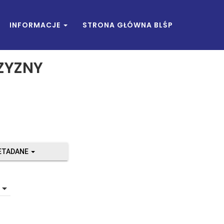
INFORMACJE
STRONA GŁÓWNA BLŚP
ZYZNY
ETADANE
rrow_drop_down