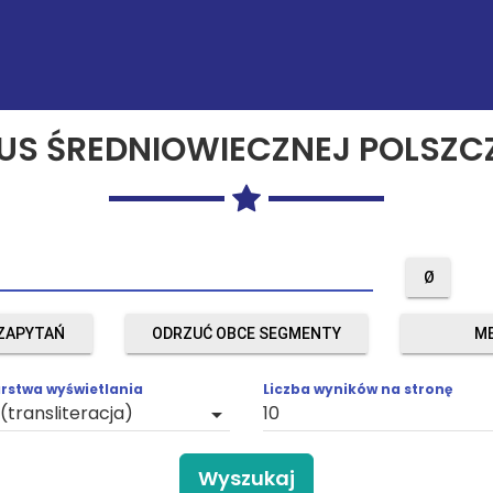
US ŚREDNIOWIECZNEJ POLSZC
Ø
ZAPYTAŃ
ODRZUĆ OBCE SEGMENTY
M
rstwa wyświetlania
Liczba wyników na stronę
arrow_drop_down
a
Wyszukaj